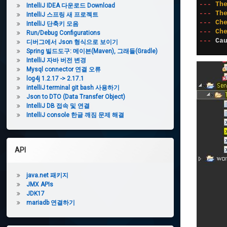
Tomcat
9
--
-
Th
IntelliJ IDEA 다운로드 Download
download
10
--
-
Th
IntelliJ 스프링 새 프로젝트
11
--
-
Ch
IntelliJ 단축키 모음
12
--
-
Ch
Run/Debug Configurations
eclipse :
13
--
-
Ca
디버그에서 Json 형식으로 보이기
코딩 주석
14
Spring 빌드도구: 메이븐(Maven), 그래들(Gradle)
Templates
IntelliJ 자바 버전 변경
Mysql connector 연결 오류
log4j 1.2.17 -> 2.17.1
이
intelliJ terminal git bash 사용하기
클
Json to DTO (Data Transfer Object)
립
IntelliJ DB 접속 및 연결
스
IntelliJ console 한글 깨짐 문제 해결
배
경
테
마
API
변
경
java.net 패키지
JMX APIs
이
JDK17
클
mariadb 연결하기
립
스
코