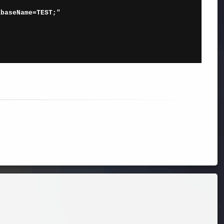
abaseName=TEST;"