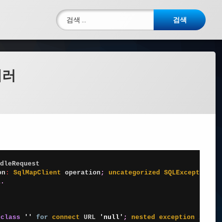
검색:
 에러
dleRequest
on
:
SqlMapClient 
operation
;
uncategorized 
SQLException 
f
l
.
 
class
''
for
connect 
URL
'null'
;
nested 
exception 
is
co