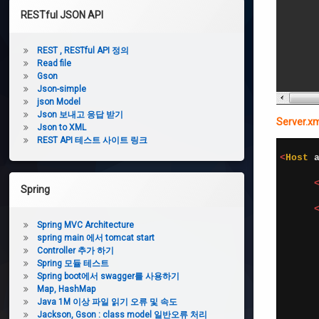
딩
폰
RESTful JSON API
트
변
경
REST , RESTful API 정의
Read file
Gson
Json-simple
Eclips
Layout
json Model
reset
Json 보내고 응답 받기
Server
/ 이클
Json to XML
립스
REST API 테스트 사이트 링크
1
레이
2
<
Host 
아웃
초기
3
화
4
Spring
5
6
7
이
Spring MVC Architecture
8
클
spring main 에서 tomcat start
립
9
Controller 추가 하기
스
10
Spring 모듈 테스트
단
11
Spring boot에서 swagger를 사용하기
축
12
Map, HashMap
키
13
Java 1M 이상 파일 읽기 오류 및 속도
14
Jackson, Gson : class model 일반오류 처리