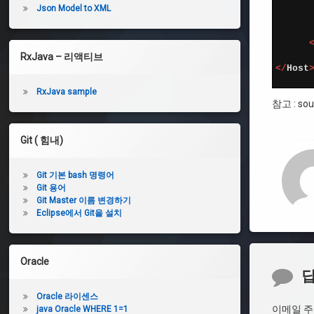
15
Json Model to XML
이
16
클
17
립
18
스
19
RxJava – 리액티브
마
20
<
/
Host
켓
21
플
RxJava sample
레
참고 : sou
이
스
Git ( 힘내)
Git 기본 bash 명령어
Git 용어
Git Master 이름 변경하기
Eclipse에서 Git을 설치
Oracle
댓
글
Oracle 라이센스
이메일 주
java Oracle WHERE 1=1