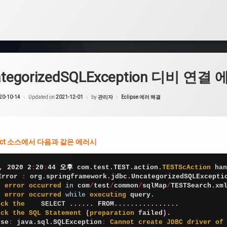
ategorizedSQLException 디비 연결
20-10-14
Updated on
2021-12-01
by
관리자
카
Eclipse 에러 해결
테
고
리:
lect 소스에서 다음과 같은 에러시
,
2020
2
:
20
:
44
오후
com
.
test
.
TEST
.
action
.
TESTScAction 
han
Error
:
org
.
springframework
.
jdbc
.
UncategorizedSQLExcepti
e 
error 
occurred 
in
com
/
test
/
common
/
sqlMap
/
TESTSearch
.
xm
e 
error 
occurred 
while
executing 
query
.
eck 
the    
SELECT
.
.
.
.
.
.
FROM
.
.
.
.
.
.
.
.
.
.
.
.
.
.
.
.
eck 
the 
SQL 
Statement
(
preparation 
failed
)
.
use
:
java
.
sql
.
SQLException
:
Cannot 
create 
JDBC 
driver 
of