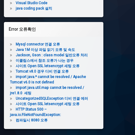
Visual Studio Code
java coding pack 설치
Error 오류확인
Mysql connector 연결 오류
Java 1M 이상 파일 읽기 오류 및 속도
Jackson, Gson : class model 일반오류 처리
이클립스에서 참조 오류가 나는 경우
사이트 Open SSL letsencrypt 세팅 오류
Tomcat v8.0 경우 디비 연결 오류
import java.* cannot be resolved / Apache
Tomcat v6.0 is not defined
import java.util.map cannot be resolved /
jre1.8.0 세팅
UncategorizedSQLException 디비 연결 에러
사이트 Open SSL letsencrypt 세팅 오류
HTTP Status 500 –
java.io.FileNotFoundException:
컴파일시 8080 오류