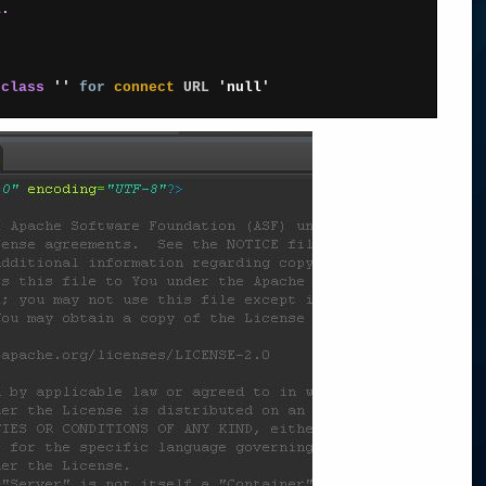
l
.
 
class
''
for
connect 
URL
'null'