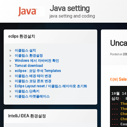
Java setting
이
클
java setting and coding
립
스
콘
설
치
텐
왼
eclips 환경설치
츠
Unc
쪽
로
이
바
사
이클립스 설치
클
로
Posted on
20
이클립스 환경설정
립
이
가
Windows 에서 자바버전 확인
스
환
Tomcat download
기
드
경
eclipse : 코딩 주석 Templates
설
이클립스 배경 테마 변경
바
정
디비 Se
이클립스 코딩 폰트 변경
Eclips Layout reset / 이클립스 레이아웃 초기화
1
이클립스 단축키
2
10
월
14
Windows
이클립스 마켓플레이스
3
심각
:
에서 자
4
--
-
Th
바버전
5
--
-
Th
확인
6
--
-
Ch
IntelliJ IDEA 환경설정
7
--
-
Ch
8
--
-
Ca