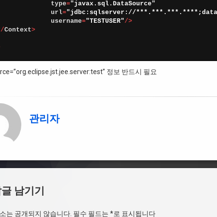
type
=
"javax.sql.DataSource"
url
=
"jdbc:sqlserver://***.***.***.****;dat
username
=
"TESTUSER"
/
>
<
/
Context
>
>
rce=”org.eclipse.jst.jee.server:test” 정보 반드시 필요
관리자
답글 남기기
소는 공개되지 않습니다.
필수 필드는
*
로 표시됩니다