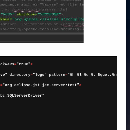
ackWARs
=
"true"
>
lve"
directory
=
"logs"
pattern
=
"%h %l %u %t &quot;%r&quot
e
=
"org.eclipse.jst.jee.server:test"
>
dbc.SQLServerDriver"