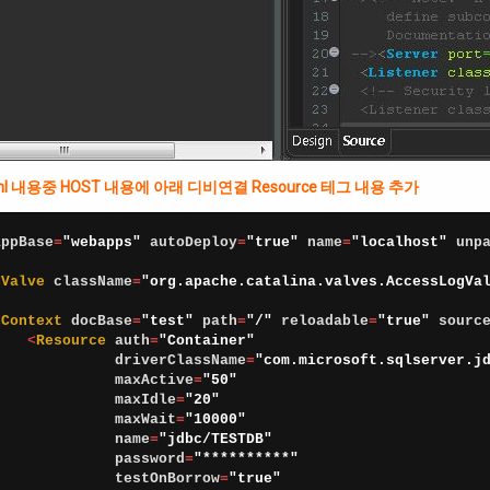
.xml 내용중 HOST 내용에 아래 디비연결 Resource 테그 내용 추가
appBase
=
"webapps"
autoDeploy
=
"true"
name
=
"localhost"
unp
<
Valve 
className
=
"org.apache.catalina.valves.AccessLogVa
<
Context 
docBase
=
"test"
path
=
"/"
reloadable
=
"true"
sourc
<
Resource 
auth
=
"Container"
driverClassName
=
"com.microsoft.sqlserver.j
maxActive
=
"50"
maxIdle
=
"20"
maxWait
=
"10000"
name
=
"jdbc/TESTDB"
password
=
"**********"
testOnBorrow
=
"true"