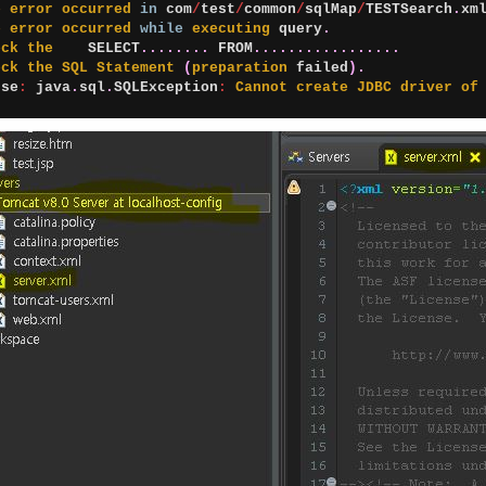
e 
error 
occurred 
in
com
/
test
/
common
/
sqlMap
/
TESTSearch
.
xm
e 
error 
occurred 
while
executing 
query
.
eck 
the    
SELECT
.
.
.
.
.
.
.
.
FROM
.
.
.
.
.
.
.
.
.
.
.
.
.
.
.
.
.
eck 
the 
SQL 
Statement
(
preparation 
failed
)
.
use
:
java
.
sql
.
SQLException
:
Cannot 
create 
JDBC 
driver 
of