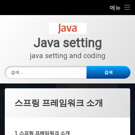
모
이
검
메뉴
바
클
색
일
립
콘
메
스
검색:
텐
설
뉴
츠
치
→
로
Java setting
위
바
이
로
클
java setting and coding
립
가
스
기
환
검색:
경
설
정
Windows
에
스프링 프레임워크 소개
서
자
바
버
전
확
인
1. 스프링 프레임워크 소개