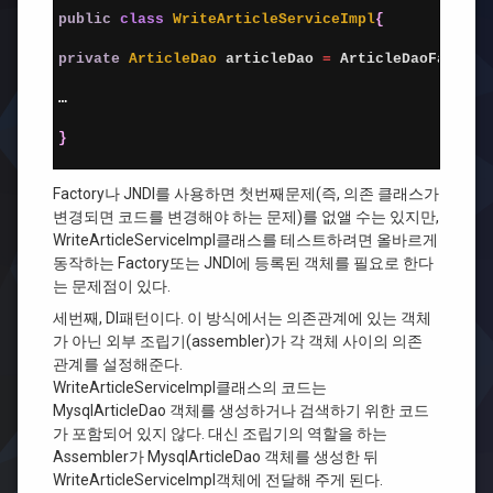
2
public
class
WriteArticleServiceImpl
{
3
4
private
ArticleDao 
articleDao
=
ArticleDaoFactory
5
6
…
7
8
}
9
Factory나 JNDI를 사용하면 첫번째문제(즉, 의존 클래스가
변경되면 코드를 변경해야 하는 문제)를 없앨 수는 있지만,
WriteArticleServiceImpl클래스를 테스트하려면 올바르게
동작하는 Factory또는 JNDI에 등록된 객체를 필요로 한다
는 문제점이 있다.
세번째, DI패턴이다. 이 방식에서는 의존관계에 있는 객체
가 아닌 외부 조립기(assembler)가 각 객체 사이의 의존
관계를 설정해준다.
WriteArticleServiceImpl클래스의 코드는
MysqlArticleDao 객체를 생성하거나 검색하기 위한 코드
가 포함되어 있지 않다. 대신 조립기의 역할을 하는
Assembler가 MysqlArticleDao 객체를 생성한 뒤
WriteArticleServiceImpl객체에 전달해 주게 된다.