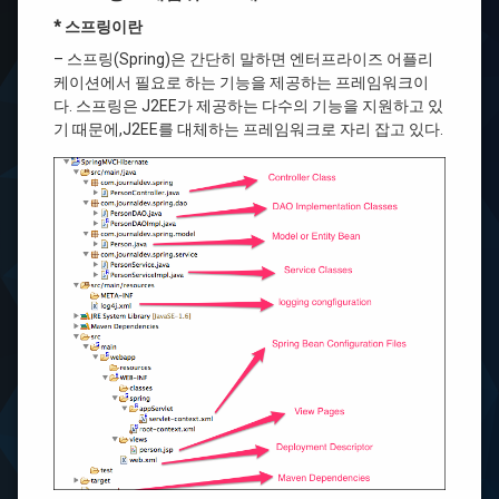
* 스프링이란
Tomcat
– 스프링(Spring)은 간단히 말하면 엔터프라이즈 어플리
download
케이션에서 필요로 하는 기능을 제공하는 프레임워크이
다. 스프링은 J2EE가 제공하는 다수의 기능을 지원하고 있
eclipse
기 때문에,J2EE를 대체하는 프레임워크로 자리 잡고 있다.
:
코
딩
주
석
Templates
이
클
립
스
배
경
테
마
변
경
이