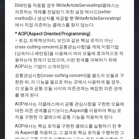
DI패턴을 적용할 경우 WriteArticleServiceImpl클래스는
의존하는 객체를 전달받기 위한 설정 메서드(setter
method)나 생성자를 제공할 뿐 WriteArticleServiceImpl
에서 직접 의존하는 클래스를 찾지 않는다.
* AOP(Aspect Oriented Programming)
– 로깅, 트랙잭션처리, 보안과 같은 핵심 로직이 아닌
cross-cutting concern(공통관심사항)을 객체 지향기법
(상속이나 패턴등)을 사용해서 여러 모듈에 효과적으로 적
용하는데 한계가 있었으며, 이런 한계를 극복하기 위해
AOP라는 기법이 소개되었다.
공통관심사항(cross-cutting concern)을 별도의 모듈로 구
현한 뒤, 각 기능을 필요로 하는 곳에서 사용하게 될 경우,
각 모듈과 공통 모듈 사이의 의존관계는 복잡한 의존 관계
를 맺게 된다.
AOP에서는 각클래스에서 공통 관심사항을 구현한 모듈에
대한 의존 관계를갖기보다는,Aspect를 이용하여 핵심 로
직을 구현한 각 클래스에 공통 기능을 적용하게 된다.
AOP에서는 핵심 로직을 구현한 클래스를 실행하기 전 후
에 Aspect를 적용하고, 그 결과로 핵심 로직을 수행하면 그