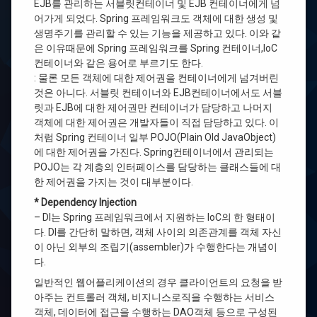
EJB를 관리하는 서블릿컨테이너 및 EJB 컨테이너에게 넘
어가게 되었다. Spring 프레임워크도 객체에 대한 생성 및
생명주기를 관리할 수 있는 기능을 제공하고 있다. 이와 같
은 이유때문에 Spring 프레임워크를 Spring 컨테이너,IoC
컨테이너와 같은 용어로 부르기도 한다.
: 물론 모든 객체에 대한 제어권을 컨테이너에게 넘겨버린
것은 아니다. 서블릿 컨테이너와 EJB컨테이너에서도 서블
릿과 EJB에 대한 제어권만 컨테이너가 담당하고 나머지
객체에 대한 제어권은 개발자들이 직접 담당하고 있다. 이
처럼 Spring 컨테이너 일부 POJO(Plain Old JavaObject)
에 대한 제어권을 가진다. Spring컨테이너에서 관리되는
POJO는 각 계층의 인터페이스를 담당하는 클래스들에 대
한 제어권을 가지는 것이 대부분이다.
* Dependency Injection
– DI는 Spring 프레임워크에서 지원하는 IoC의 한 형태이
다. DI를 간단히 말하면, 객체 사이의 의존관계를 객체 자신
이 아닌 외부의 조립기(assembler)가 수행한다는 개념이
다.
일반적인 웹어플리케이션의 경우 클라이언트의 요청을 받
아주는 컨트롤러 객체, 비지니스로직을 수행하는 서비스
객체, 데이터에 접근을 수행하는 DAO객체 등으로 구성된