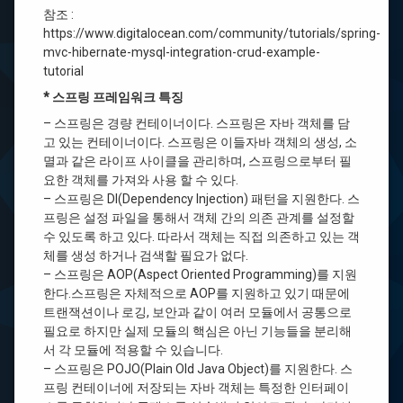
클
참조 :
립
https://www.digitalocean.com/community/tutorials/spring-
스
코
mvc-hibernate-mysql-integration-crud-example-
딩
tutorial
폰
트
* 스프링 프레임워크 특징
변
경
– 스프링은 경량 컨테이너이다. 스프링은 자바 객체를 담
고 있는 컨테이너이다. 스프링은 이들자바 객체의 생성, 소
멸과 같은 라이프 사이클을 관리하며, 스프링으로부터 필
Eclips
Layout
요한 객체를 가져와 사용 할 수 있다.
reset
– 스프링은 DI(Dependency Injection) 패턴을 지원한다. 스
/
프링은 설정 파일을 통해서 객체 간의 의존 관계를 설정할
이
클
수 있도록 하고 있다. 따라서 객체는 직접 의존하고 있는 객
립
체를 생성 하거나 검색할 필요가 없다.
스
– 스프링은 AOP(Aspect Oriented Programming)를 지원
레
이
한다.스프링은 자체적으로 AOP를 지원하고 있기 때문에
아
트랜잭션이나 로깅, 보안과 같이 여러 모듈에서 공통으로
웃
필요로 하지만 실제 모듈의 핵심은 아닌 기능들을 분리해
초
서 각 모듈에 적용할 수 있습니다.
기
화
– 스프링은 POJO(Plain Old Java Object)를 지원한다. 스
프링 컨테이너에 저장되는 자바 객체는 특정한 인터페이