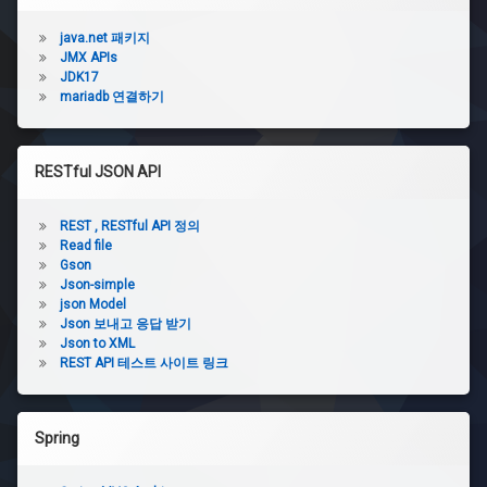
java.net 패키지
JMX APIs
JDK17
mariadb 연결하기
RESTful JSON API
REST , RESTful API 정의
Read file
Gson
Json-simple
json Model
Json 보내고 응답 받기
Json to XML
REST API 테스트 사이트 링크
Spring