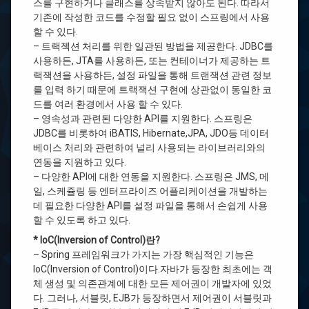
스를 구현하거나 클래스를 상속받지 않아도 된다. 따라서
이
클
기존에 작성한 코드를 수정할 필요 없이 스프링에서 사용
립
할 수 있다.
스
– 트랙젝션 처리를 위한 일관된 방법을 제공한다. JDBC를
단
축
사용하든, JTA를 사용하든, 또는 컨테이너가 제공하는 트
키
랙잭션을 사용하든, 설정 파일을 통해 트랜잭션 관련 정보
를 입력 하기 때문에 트랙잭션 구현에 상관없이 동일한 코
이
드를 여러 환경에서 사용 할 수 있다.
클
– 영속성과 관련된 다양한 API를 지원한다. 스프링은
립
JDBC를 비롯하여 iBATIS, Hibernate,JPA, JDO등 데이터
스
마
베이스 처리와 관련하여 널리 사용되는 라이브러리와의
켓
연동을 지원하고 있다.
플
– 다양한 API에 대한 연동을 지원한다. 스프링은 JMS, 메
레
일, 스케쥴링 등 엔터프라이즈 어플리케이션을 개발하는
이
스
데 필요한 다양한 API를 설정 파일을 통해서 손쉽게 사용
할 수 있도록 하고 있다.
* IoC(Inversion of Control)란?
– Spring 프레임워크가 가지는 가장 핵심적인 기능은
IoC(Inversion of Control)이다.자바가 등장한 최초에는 객
체 생성 및 의존관계에 대한 모든 제어권이 개발자에 있었
다. 그러나, 서블릿, EJB가 등장하면서 제어권이 서블릿과