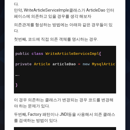
다.
만약, WriteArticleServiceImple클래스가 ArticleDao 인터
페이스에 의존하고 있을 경우를 생각 해보자
의존관계를 형성하는 방법에는 아래와 같은 경우들이 있
다.
첫번째, 코드에 직접 의존 객체를 명시하는 경우.
1
2
public
class
WriteArticleServiceImpl
{
3
4
private
Article 
articleDao
=
new
MysqlArticleDao
(
5
6
…
.
7
8
}
9
이 경우 의존하는 클래스가 변경되는 경우 코드를 변경해
야 하는 문제가 있다.
두번째, Factory 패턴이나 JNDI등을 사용해서 의존 클래스
를 검색하는 방법이 있다.
1