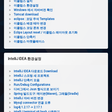
사
이클립스 설치
클
립
이클립스 환경설정
이
스
Windows 에서 자바버전 확인
코
Tomcat download
드
딩
eclipse : 코딩 주석 Templates
폰
이클립스 배경 테마 변경
바
트
이클립스 코딩 폰트 변경
변
Eclips Layout reset / 이클립스 레이아웃 초기화
경
이클립스 단축키
이클립스 마켓플레이스
Eclips
Layout
reset
/
IntelliJ IDEA 환경설정
이
클
립
IntelliJ IDEA 다운로드 Download
스
IntelliJ 스프링 새 프로젝트
레
IntelliJ 단축키 모음
이
Run/Debug Configurations
아
디버그에서 Json 형식으로 보이기
웃
초
Spring 빌드도구: 메이븐(Maven), 그래들(Gradle)
기
IntelliJ 자바 버전 변경
화
Mysql connector 연결 오류
log4j 1.2.17 -> 2.17.1
intelliJ terminal git bash 사용하기