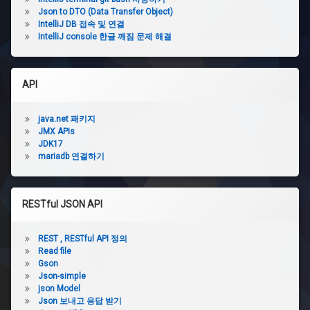
이
Json to DTO (Data Transfer Object)
클
IntelliJ DB 접속 및 연결
립
IntelliJ console 한글 깨짐 문제 해결
스
단
축
키
API
이
클
java.net 패키지
립
JMX APIs
스
JDK17
마
mariadb 연결하기
켓
플
레
이
스
RESTful JSON API
REST , RESTful API 정의
Read file
Gson
Json-simple
json Model
Json 보내고 응답 받기