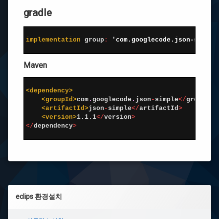
gradle
Tomcat
download
1
2
implementation 
group
:
'com.googlecode.json-simple
3
eclipse
:
Maven
코
딩
주
1
석
2
<dependency>
Templates
3
<groupId>
com
.
googlecode
.
json
-
simple
<
/
groupId
>
4
<artifactId>
json
-
simple
<
/
artifactId
>
5
<version>
1.1.1
<
/
version
>
이
6
<
/
dependency
>
클
7
립
스
배
경
테
마
변
왼
경
eclips 환경설치
쪽
이