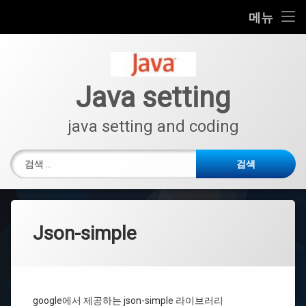
모
이
검
메뉴
바
클
색
일
립
콘
메
스
검색:
텐
설
뉴
츠
치
→
로
Java setting
위
바
이
로
클
java setting and coding
립
가
스
기
환
검색:
경
설
정
Windows
에
Json-simple
서
자
바
버
전
확
인
google에서 제공하는 json-simple 라이브러리