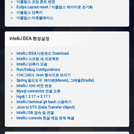
이
이클립스 코딩 폰트 변경
클
Eclips Layout reset / 이클립스 레이아웃 초기화
립
이클립스 단축키
스
이클립스 마켓플레이스
단
축
키
IntelliJ IDEA 환경설정
이
클
IntelliJ IDEA 다운로드 Download
립
IntelliJ 스프링 새 프로젝트
스
마
IntelliJ 단축키 모음
켓
Run/Debug Configurations
플
디버그에서 Json 형식으로 보이기
레
Spring 빌드도구: 메이븐(Maven), 그래들(Gradle)
이
IntelliJ 자바 버전 변경
스
Mysql connector 연결 오류
log4j 1.2.17 -> 2.17.1
intelliJ terminal git bash 사용하기
Json to DTO (Data Transfer Object)
IntelliJ DB 접속 및 연결
IntelliJ console 한글 깨짐 문제 해결