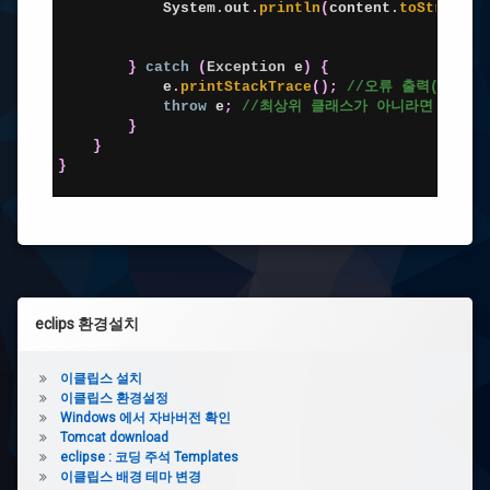
클
23
System
.
out
.
println
(
content
.
toString
(
)
립
24
스
25
코
26
}
catch
(
Exception
e
)
{
딩
27
e
.
printStackTrace
(
)
;
//오류 출력(방법은
폰
28
throw
e
;
//최상위 클래스가 아니라면 무조건
트
29
}
변
30
}
경
31
}
32
Eclips
Layout
reset
/
이
클
립
왼
스
eclips 환경설치
레
쪽
이
아
사
이클립스 설치
웃
이클립스 환경설정
초
이
Windows 에서 자바버전 확인
기
Tomcat download
화
드
eclipse : 코딩 주석 Templates
이클립스 배경 테마 변경
바