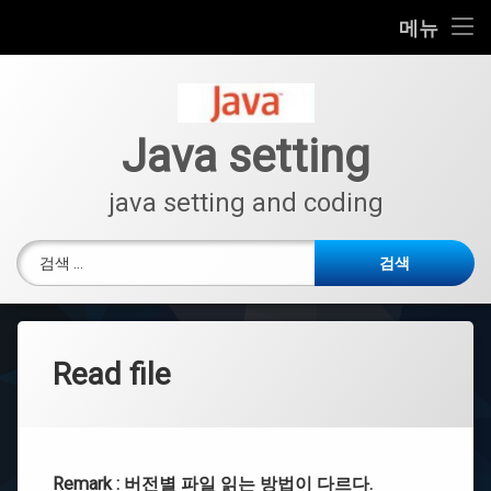
모
이
검
메뉴
바
클
색
일
립
콘
메
스
검색:
텐
설
뉴
츠
치
→
로
Java setting
위
바
이
로
클
java setting and coding
립
가
스
기
환
검색:
경
설
정
Windows
에
Read file
서
자
바
버
전
확
인
Remark : 버전별 파일 읽는 방법이 다르다.