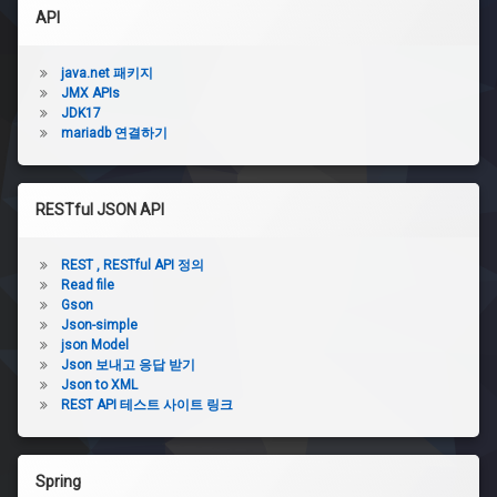
API
java.net 패키지
JMX APIs
JDK17
mariadb 연결하기
RESTful JSON API
REST , RESTful API 정의
Read file
Gson
Json-simple
json Model
Json 보내고 응답 받기
Json to XML
REST API 테스트 사이트 링크
Spring