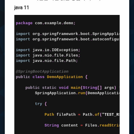
java 11
Tomcat
download
1
2
package
com
.
example
.
demo
;
3
eclipse
4
import
org
.
springframework
.
boot
.
SpringApplication
:
5
import
org
.
springframework
.
boot
.
autoconfigure
.
Spr
코
6
딩
주
7
import
java
.
io
.
IOException
;
석
8
import
java
.
nio
.
file
.
Files
;
Templates
9
import
java
.
nio
.
file
.
Path
;
10
11
@SpringBootApplication
이
12
public
class
DemoApplication
{
클
13
립
14
public
static
void
main
(
String
[
]
args
)
throws
스
배
15
SpringApplication
.
run
(
DemoApplication
.
cla
경
16
테
17
try
{
마
18
변
19
Path 
filePath
=
Path
.
of
(
"TEST_RS.json
경
20
21
String
content
=
Files
.
readString
(
fil
22
이