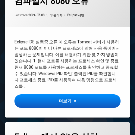
컴파일시 8080 오류
Tomcat
Updated on
2024-07-03
Posted on
2024-07-03
by
관리자
카
Eclipse 세팅
download
테
고
리:
eclipse
:
코
Eclipse IDE 실행중 오류 이 오류는 Tomcat 서버가 사용하
딩
는 포트 8080이 이미 다른 프로세스에 의해 사용 중이어서
주
발생하는 문제입니다. 이를 해결하기 위한 몇 가지 방법이
석
Templates
있습니다. 1. 현재 포트를 사용하는 프로세스 확인 및 종료
현재 8080 포트를 사용하는 프로세스를 확인하고 종료할
수 있습니다. Windows PID 확인: 출력된 PID를 확인합니
이
클
다.프로세스 종료: PID를 사용하여 다음 명령으로 프로세
립
스를 …
스
배
경
컴파일시 8080 오류
더보기
테
마
변
경
이