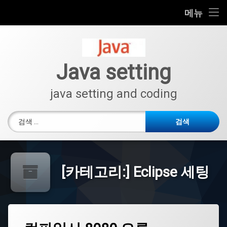
모
이
검
메뉴
바
클
색
일
립
콘
메
스
검색:
텐
설
뉴
츠
치
→
로
Java setting
위
바
이
로
클
java setting and coding
립
가
스
기
환
검색:
경
설
정
Windows
에
[카테고리:]
Eclipse 세팅
서
자
바
버
전
확
인