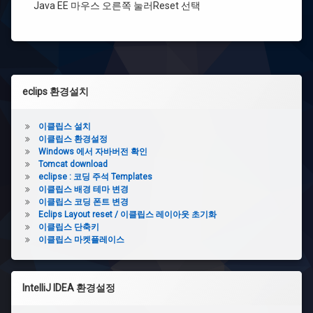
이
Java EE 마우스 오른쪽 눌러Reset 선택
클
립
스
단
축
키
왼
eclips 환경설치
쪽
이
클
사
이클립스 설치
립
스
이클립스 환경설정
이
마
Windows 에서 자바버전 확인
켓
Tomcat download
드
플
eclipse : 코딩 주석 Templates
레
이클립스 배경 테마 변경
바
이
이클립스 코딩 폰트 변경
스
Eclips Layout reset / 이클립스 레이아웃 초기화
이클립스 단축키
이클립스 마켓플레이스
IntelliJ IDEA 환경설정