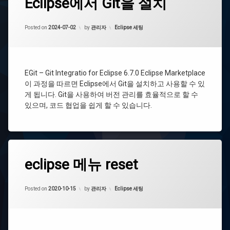
Eclipse에서 Git을 설치
클
립
스
Updated on
2024-07-02
코
Posted on
2024-07-02
by
관리자
카
Eclipse 세팅
테
딩
고
폰
리:
트
변
경
EGit – Git Integratio for Eclipse 6.7.0 Eclipse Marketplace
이 과정을 따르면 Eclipse에서 Git을 설치하고 사용할 수 있
Eclips
게 됩니다. Git을 사용하여 버전 관리를 효율적으로 할 수
Layout
있으며, 코드 협업을 쉽게 할 수 있습니다.
reset
/
이
클
립
스
레
eclipse
eclipse 메뉴 reset
에
이
메
댓
아
뉴
글
웃
Updated on
2022-06-09
reset
을
Posted on
2020-10-15
by
관리자
카
Eclipse 세팅
초
테
남
기
고
기
화
리:
세
요.