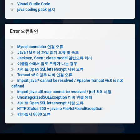
Visual Studio Code
java coding pack 설치
Error 오류확인
Mysql connector 연결 오류
Java 1M 이상 파일 읽기 오류 및 속도
Jackson, Gson : class model 일반오류 처리
이클립스에서 참조 오류가 나는 경우
사이트 Open SSL letsencrypt 세팅 오류
Tomcat v8.0 경우 디비 연결 오류
import java.* cannot be resolved / Apache Tomcat v6.0 is not
defined
import java.util.map cannot be resolved / jre1.8.0 세팅
UncategorizedSQLException 디비 연결 에러
사이트 Open SSL letsencrypt 세팅 오류
HTTP Status 500 – java.io.FileNotFoundException:
컴파일시 8080 오류